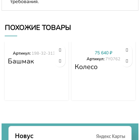
требования.
ПОХОЖИЕ ТОВАРЫ
75 640
₽
Артикул:
198-32-31373
Артикул:
7Y0762
Башмак
гусеницы 198-
Колесо
32-31373
направляющее
7Y0762