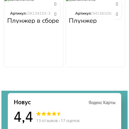
Артикул:
DK134153-3520
Артикул:
9413610423
Плунжер в сборе
Плунжер
DK134153-3520
9413610423