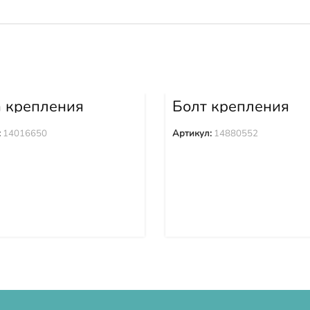
а крепления
Болт крепления
ака 14016650
башмака 1488055
:
14016650
Артикул:
14880552