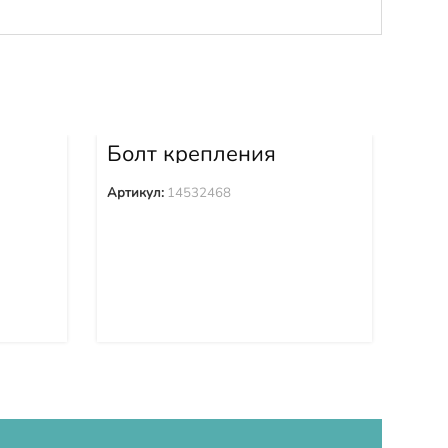
Болт крепления
Бо
2
башмака 14532468
ба
Артикул:
14532468
Арти