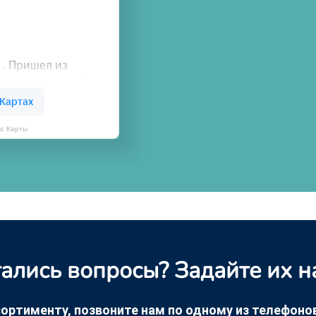
кс Карты
ались вопросы? Задайте их н
ортименту, позвоните нам по одному из телефонов +