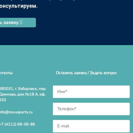
консультируем.
ь заявку
нтакты
Оставить заявку / Задать вопрос
680031, г. Хабаровск, пер.
Дежнева, дом №18 А, оф.
333
info@novusparts.ru
+7 (4212) 68-06-86