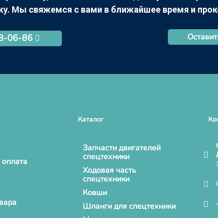
ку. Мы свяжемся с вами в ближайшее время и про
Оставит
68-06-86
Каталог
Ко
Запчасти двигателей
спецтехники
 оплата
Ходовая часть
спецтехники
Ковши
овара
Шланги для спецтехники