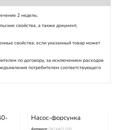
течение 2 недель;
ьские свойства, а также документ,
енные свойства, если указанный товар может
бителем по договору, за исключением расходов
 предъявления потребителем соответствующего
40-
Насос-форсунка
0414401105
Инж
38
Артикул:
0414401105