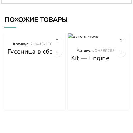
ПОХОЖИЕ ТОВАРЫ
Артикул:
21Y-45-10000
Гусеница в сборе
Артикул:
OH3802630M
Shantui
Kit — Engine
(45звХ600мм)
Overhaul
21Y-45-10000
OH3802630M