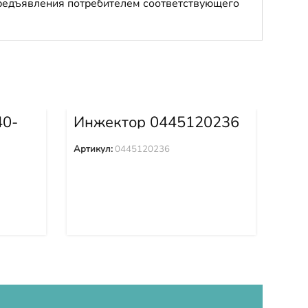
 предъявления потребителем соответствующего
40-
Инжектор 0445120236
Kit
OH
Артикул:
0445120236
Арти