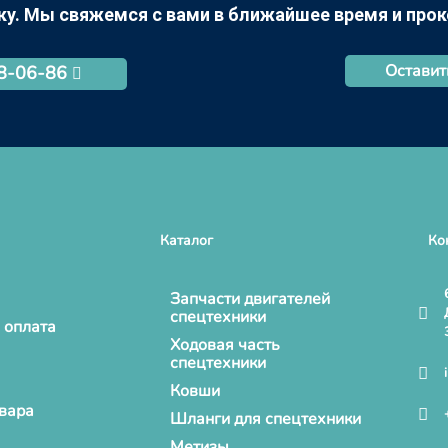
Оставит
68-06-86
Каталог
Ко
Запчасти двигателей
спецтехники
 оплата
Ходовая часть
спецтехники
Ковши
овара
Шланги для спецтехники
Метизы