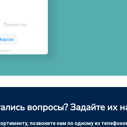
кс Карты
ались вопросы? Задайте их н
ортименту, позвоните нам по одному из телефонов +
ку. Мы свяжемся с вами в ближайшее время и про