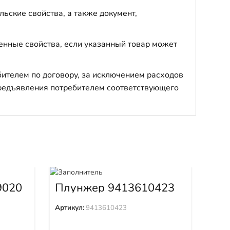
ьские свойства, а также документ,
енные свойства, если указанный товар может
бителем по договору, за исключением расходов
 предъявления потребителем соответствующего
9020
Плунжер 9413610423
Ин
Артикул:
9413610423
Арти