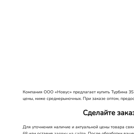
Компания ООО «Новус» предлагает купить Турбина 3S2
цены, ниже среднерыночных. При заказе оптом, предост
Сделайте зака
Для уточнения наличие и актуальной цены товара св
68
или оставив
заявку на сайте.
После обработки вашег