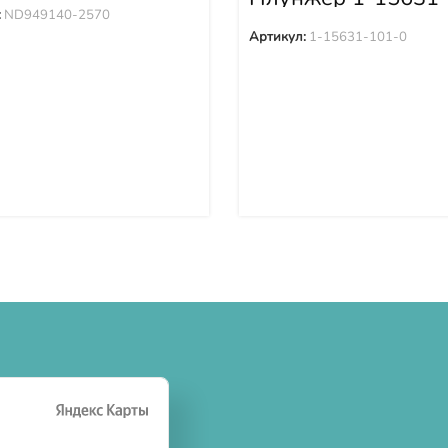
0
:
ND949140-2570
Артикул:
1-15631-101-0