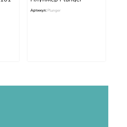
43
Арти
Артикул:
Plunger