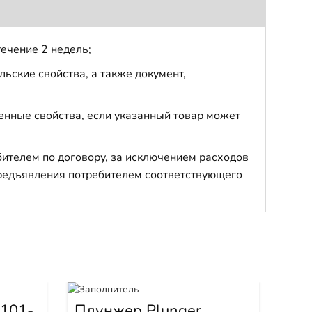
течение 2 недель;
ьские свойства, а также документ,
енные свойства, если указанный товар может
бителем по договору, за исключением расходов
 предъявления потребителем соответствующего
Кат
по
101-
Плунжер Plunger