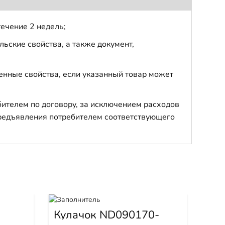
течение 2 недель;
ьские свойства, а также документ,
енные свойства, если указанный товар может
бителем по договору, за исключением расходов
 предъявления потребителем соответствующего
в
Кулачок ND090170-
Кл
0230