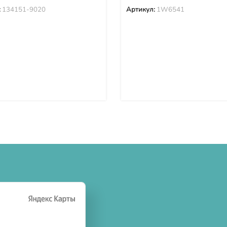
:
134151-9020
Артикул:
1W6541