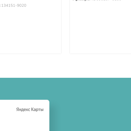
:
134151-9020