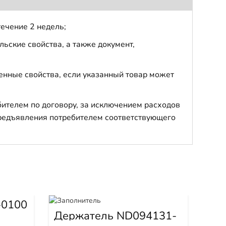
течение 2 недель;
ьские свойства, а также документ,
енные свойства, если указанный товар может
бителем по договору, за исключением расходов
 предъявления потребителем соответствующего
-0100
Держатель ND094131-
Инж
0020
38