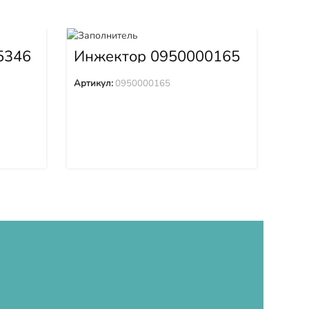
Ко
в с
5346
Инжектор 0950000165
Арти
Артикул:
0950000165