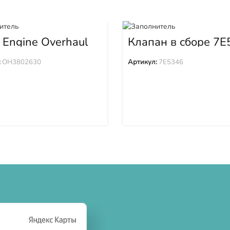
 Engine Overhaul
Клапан в сборе 7E
02630
:
OH3802630
Артикул:
7E5346