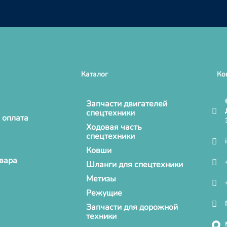
Каталог
Ко
Запчасти двигателей
спецтехники
 оплата
Ходовая часть
спецтехники
Ковши
овара
Шланги для спецтехники
Метизы
Режущие
Запчасти для дорожной
техники