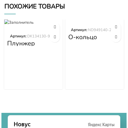
ПОХОЖИЕ ТОВАРЫ
Артикул:
ND949140-2570
О-кольцо
Артикул:
DK134130-9320
ND949140-2570
Плунжер
DK134130-9320