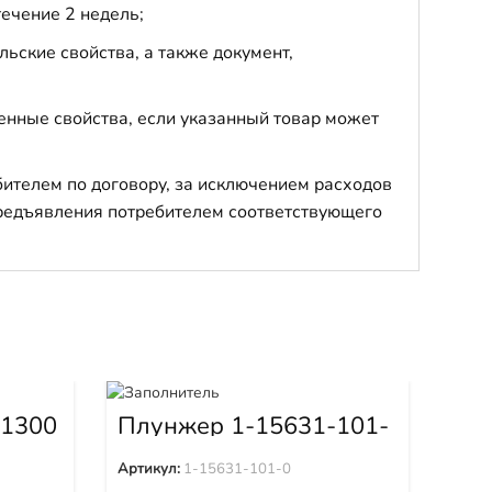
течение 2 недель;
ьские свойства, а также документ,
енные свойства, если указанный товар может
бителем по договору, за исключением расходов
 предъявления потребителем соответствующего
На
04
-1300
Плунжер 1-15631-101-
0
Арти
Артикул:
1-15631-101-0