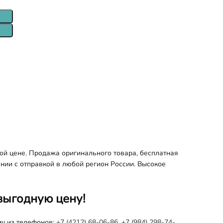
ой цене. Продажа оригинального товара, бесплатная
ании с отправкой в любой регион России. Высокое
выгодную цену!
му из телефонов:
+7 (4212) 68-06-86
,
+7 (984) 298-74-