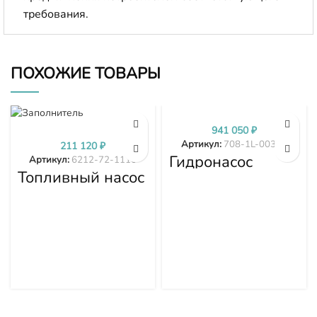
требования.
ПОХОЖИЕ ТОВАРЫ
941 050
₽
Артикул:
708-1L-00340
211 120
₽
Гидронасос
Артикул:
6212-72-1110
основной D275A-
Топливный насос
5D 708-1L-00340
высокого
7081L00340
давления (ТНВД)
Komatsu
SDA6D140E-2
D275A-5D 6212-
72-1110