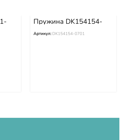
1-
Пружина DK154154-
Пр
0701
Артикул:
DK154154-0701
Арти