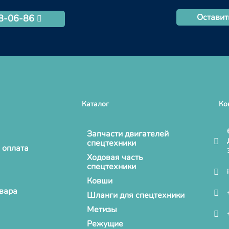
Оставит
68-06-86
Каталог
Ко
Запчасти двигателей
спецтехники
 оплата
Ходовая часть
спецтехники
Ковши
овара
Шланги для спецтехники
Метизы
Режущие