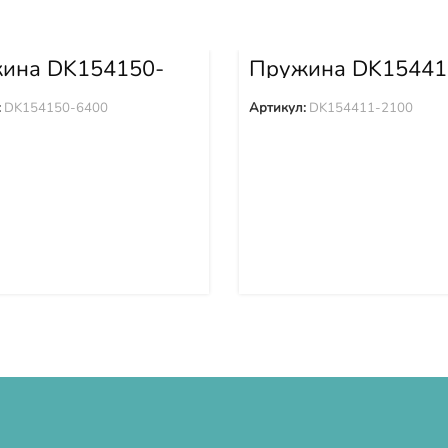
ина DK154150-
Пружина DK15441
2100
:
DK154150-6400
Артикул:
DK154411-2100