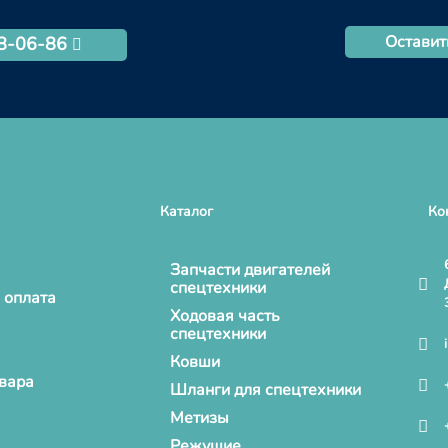
Оставит
68-06-86
Каталог
Ко
Запчасти двигателей
спецтехники
 оплата
Ходовая часть
спецтехники
Ковши
овара
Шланги для спецтехники
Метизы
Режущие