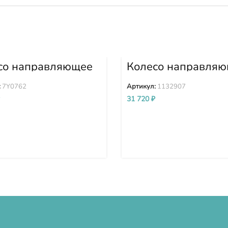
со направляющее
Колесо направля
62
1132907
:
7Y0762
Артикул:
1132907
31 720
₽