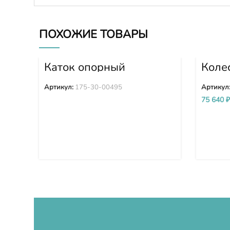
ПОХОЖИЕ ТОВАРЫ
Каток опорный
Коле
двубортный 175-30-
7Y07
00495
Артикул:
175-30-00495
Артикул
75 640
₽