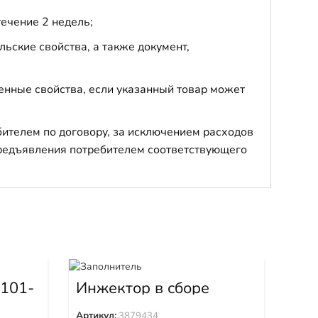
течение 2 недель;
ьские свойства, а также документ,
енные свойства, если указанный товар может
бителем по договору, за исключением расходов
 предъявления потребителем соответствующего
Кат
42
101-
Инжектор в сборе
3879434
Арти
Артикул:
3879434