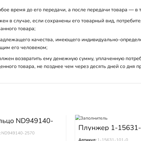
бое время до его передачи, а после передачи товара — в 
н в случае, если сохранены его товарный вид, потребител
анного товара;
 надлежащего качества, имеющего индивидуально-определ
щим его человеком;
должен возвратить ему денежную сумму, уплаченную потре
енного товара, не позднее чем через десять дней со дня
льцо ND949140-
Плунжер 1-15631-
0
:
ND949140-2570
Артикул:
1-15631-101-0