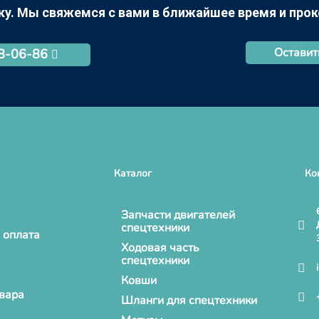
ку. Мы свяжемся с вами в ближайшее время и про
Оставит
68-06-86
Каталог
Ко
Запчасти двигателей
спецтехники
 оплата
Ходовая часть
спецтехники
Ковши
овара
Шланги для спецтехники