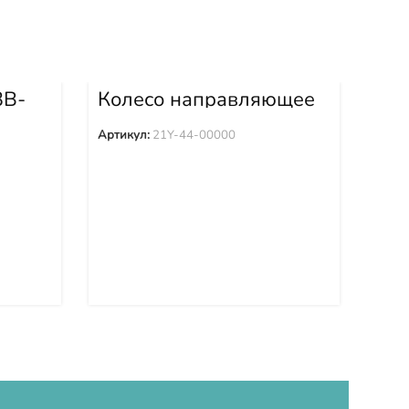
3B-
Колесо направляющее
в сборе 21Y-44-00000
Де
00
Артикул:
21Y-44-00000
Арти