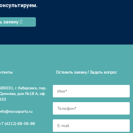
консультируем.
ь заявку
нтакты
Оставить заявку / Задать вопрос
680031, г. Хабаровск, пер.
Дежнева, дом №18 А, оф.
333
info@novusparts.ru
+7 (4212) 68-06-86