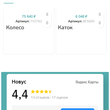
75 640
₽
6 048
₽
Артикул:
7Y0762
Артикул:
8E5600
Колесо
Каток
направляющее
поддерживающий
7Y0762
8E5600