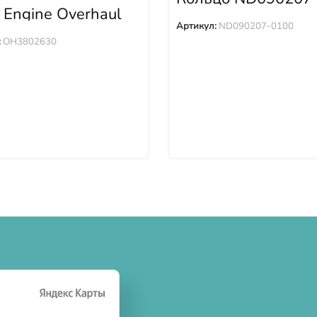
 Engine Overhaul
02630
Артикул:
ND090207-0100
:
OH3802630