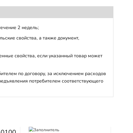
течение 2 недель;
ьские свойства, а также документ,
енные свойства, если указанный товар может
бителем по договору, за исключением расходов
 предъявления потребителем соответствующего
-0100
Кат