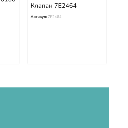
42
Клапан 7E2464
Арти
Артикул:
7E2464