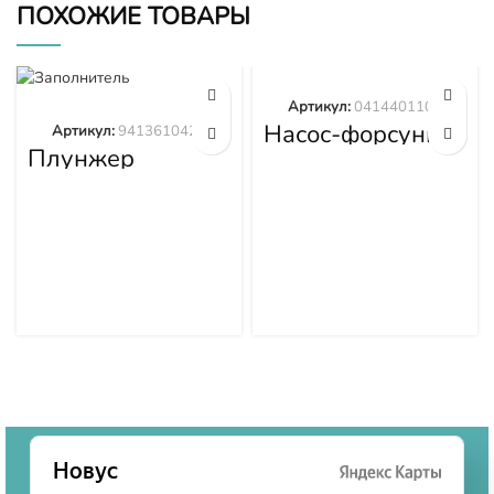
ПОХОЖИЕ ТОВАРЫ
Артикул:
0414401105
Насос-форсунка
Артикул:
9413610423
0414401105
Плунжер
9413610423