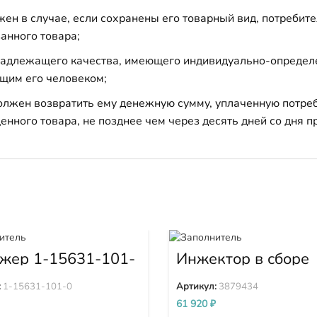
н в случае, если сохранены его товарный вид, потребител
анного товара;
 надлежащего качества, имеющего индивидуально-определ
щим его человеком;
должен возвратить ему денежную сумму, уплаченную потре
енного товара, не позднее чем через десять дней со дня
жер 1-15631-101-
Инжектор в сборе
3879434
:
1-15631-101-0
Артикул:
3879434
61 920
₽