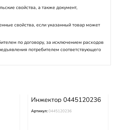
ьские свойства, а также документ,
енные свойства, если указанный товар может
бителем по договору, за исключением расходов
 предъявления потребителем соответствующего
Инжектор 0445120236
Ко
в с
Артикул:
0445120236
Арти