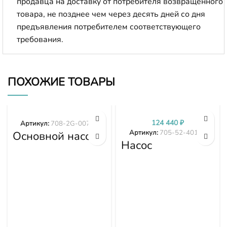
продавца на доставку от потребителя возвращенного
товара, не позднее чем через десять дней со дня
предъявления потребителем соответствующего
требования.
ПОХОЖИЕ ТОВАРЫ
124 440
₽
Артикул:
708-2G-00700
Артикул:
705-52-40160
Основной насос
гидравлики
Насос
PC300-8 PC350-
гидравлики в
8 708-2G-00700
сборе D155A-3
D155A-5 705-52-
40160