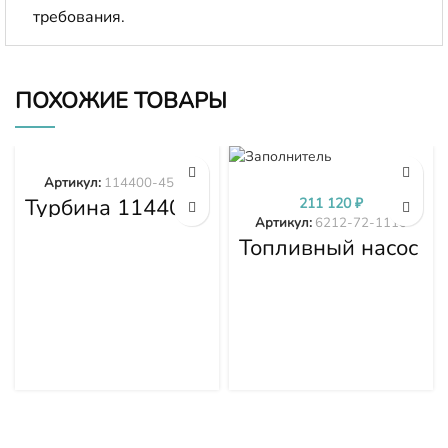
требования.
ПОХОЖИЕ ТОВАРЫ
Артикул:
114400-4577
Турбина 114400-
211 120
₽
4577
Артикул:
6212-72-1110
Топливный насос
высокого
давления (ТНВД)
Komatsu
SDA6D140E-2
D275A-5D 6212-
72-1110