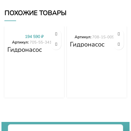
ПОХОЖИЕ ТОВАРЫ
194 590
₽
Артикул:
708-1S-00970
Артикул:
705-55-34190
Гидронасос
Гидронасос
вентилятора
Komatsu WA380-
WA380-6
3 705-55-34190
WA430-6
WA470-6
WA480-6 708-
1S-00970