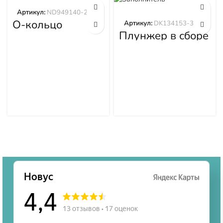
Артикул:
ND949140-2570
О-кольцо
Артикул:
DK134153-3520
ND949140-2570
Плунжер в сборе
DK134153-3520