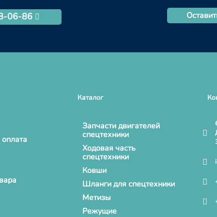
Оставит
68-06-86
Каталог
Ко
Запчасти двигателей
спецтехники
 оплата
Ходовая часть
спецтехники
Ковши
овара
Шланги для спецтехники
Метизы
Режущие