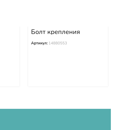
Болт крепления
Бо
6
башмака 14880553
ба
Артикул:
14880553
Арти