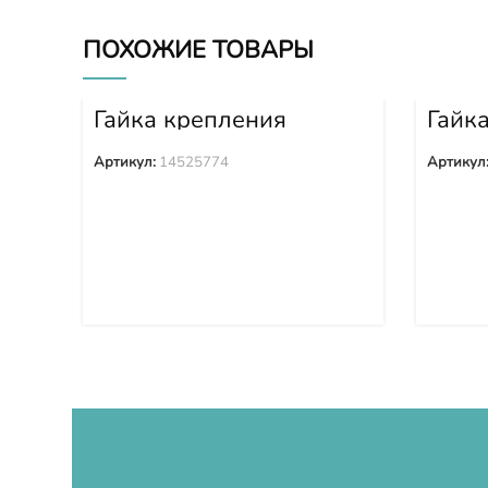
ПОХОЖИЕ ТОВАРЫ
Гайка крепления
Гайк
башмака 14525774
башм
Артикул:
14525774
Артикул