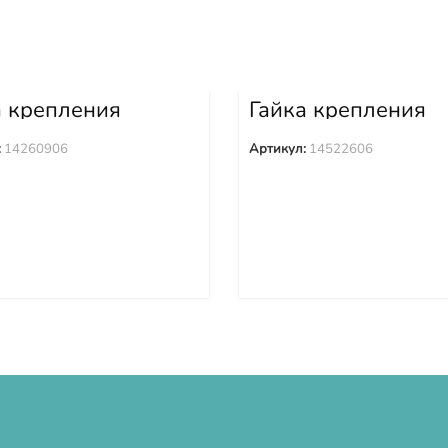
а крепления
Гайка крепления
ака 14260906
башмака 1452260
:
14260906
Артикул:
14522606