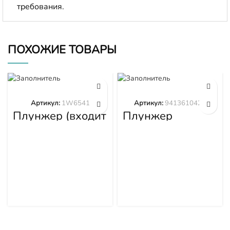
требования.
ПОХОЖИЕ ТОВАРЫ
Артикул:
1W6541
Артикул:
9413610423
Плунжер (входит
Плунжер
в 1W6539)
9413610423
1W6541