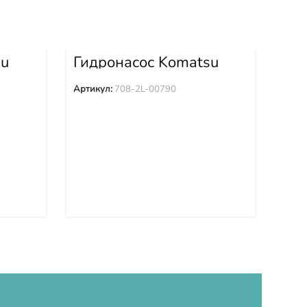
su
Гидронасос Komatsu
Оп
PX
PC200-8 PC220LC-8
кр
-22-
PC240NLC-8 PC270LC-8
Sol
Артикул:
708-2L-00790
Арти
PC290 708-2L-00790
00