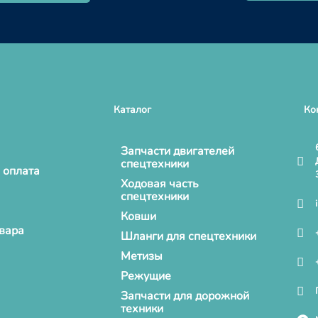
Каталог
Ко
Запчасти двигателей
спецтехники
 оплата
Ходовая часть
спецтехники
Ковши
овара
Шланги для спецтехники
Метизы
Режущие
Запчасти для дорожной
техники