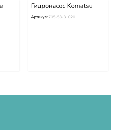
в
Гидронасос Komatsu
Гид
55A-
WA600-3 WA600-3D
PC
705-53-31020
PC
Артикул:
705-53-31020
Арти
PC