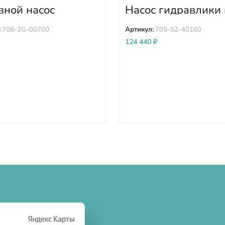
вной насос
Насос гидравлики 
авлики PC300-8
сборе D155A-3 D1
0-8 708-2G-00700
5 705-52-40160
:
708-2G-00700
Артикул:
705-52-40160
124 440
₽