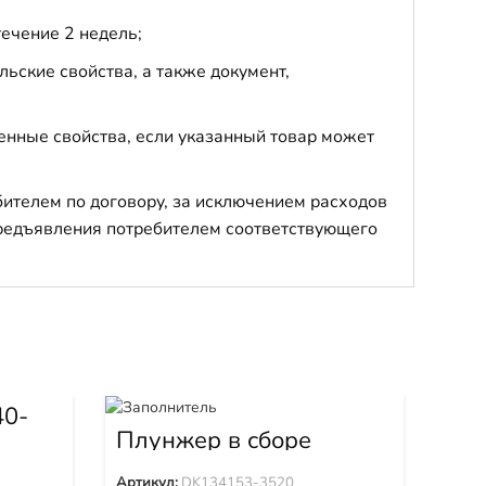
течение 2 недель;
ьские свойства, а также документ,
енные свойства, если указанный товар может
бителем по договору, за исключением расходов
 предъявления потребителем соответствующего
40-
Плунжер в сборе
Пл
DK134153-3520
Артикул:
DK134153-3520
Арти