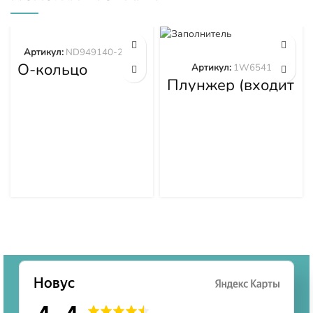
Артикул:
ND949140-2570
О-кольцо
Артикул:
1W6541
ND949140-2570
Плунжер (входит
в 1W6539)
1W6541