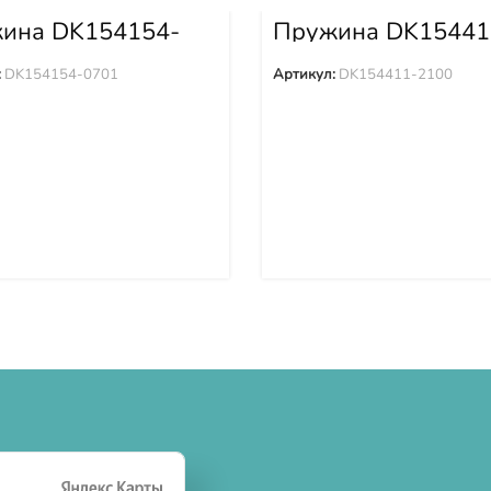
ина DK154154-
Пружина DK15441
2100
:
DK154154-0701
Артикул:
DK154411-2100