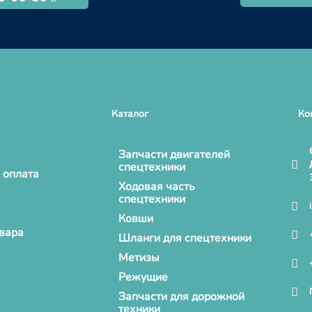
Каталог
Ко
Запчасти двигателей
спецтехники
 оплата
Ходовая часть
спецтехники
Ковши
овара
Шланги для спецтехники
Метизы
Режущие
Запчасти для дорожной
техники