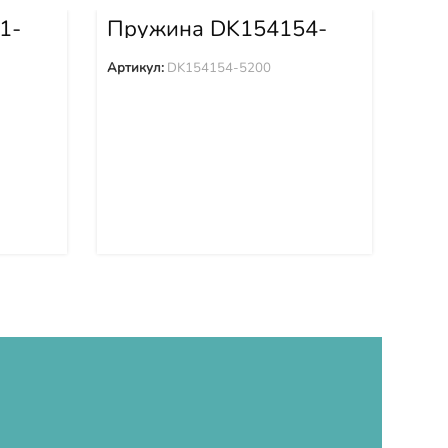
1-
Пружина DK154154-
Пр
5200
Артикул:
DK154154-5200
Арти