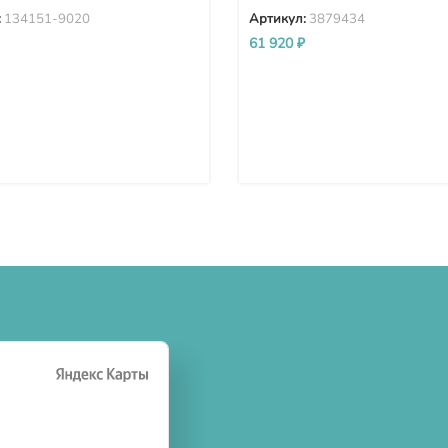
:
134151-9020
Артикул:
3879434
61 920
₽