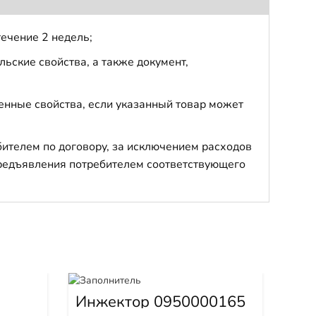
течение 2 недель;
ьские свойства, а также документ,
енные свойства, если указанный товар может
бителем по договору, за исключением расходов
 предъявления потребителем соответствующего
Фо
Инжектор 0950000165
Арти