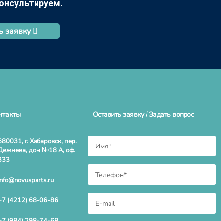
консультируем.
ь заявку
нтакты
Оставить заявку / Задать вопрос
680031, г. Хабаровск, пер.
Дежнева, дом №18 А, оф.
333
info@novusparts.ru
+7 (4212) 68-06-86
+7 (984) 298-74-68