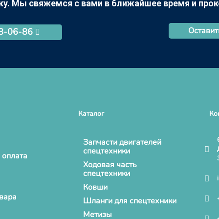
ку. Мы свяжемся с вами в ближайшее время и про
Оставит
68-06-86
Каталог
Ко
Запчасти двигателей
спецтехники
 оплата
Ходовая часть
спецтехники
Ковши
овара
Шланги для спецтехники
Метизы