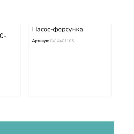
Насос-форсунка
0414401105
0-
Ку
02
Артикул:
0414401105
Арти