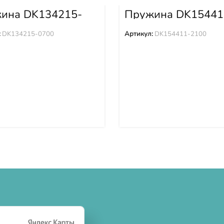
ина DK134215-
Пружина DK15441
2100
:
DK134215-0700
Артикул:
DK154411-2100