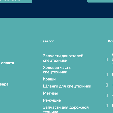
Каталог
Ко
Запчасти двигателей
спецтехники
 оплата
Ходовая часть
спецтехники
Ковши
овара
Шланги для спецтехники
Метизы
Режущие
Запчасти для дорожной
техники