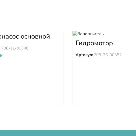
онасос основной
A-5D 708-1L-
Гидромотор
0 7081L00340
вентилятора D85P
:
708-1L-00340
15E0 D85EX-15E0
Артикул:
708-7S-00352
₽
D65PX-16 D65WX-
D61PX-15 708-7S-
00352