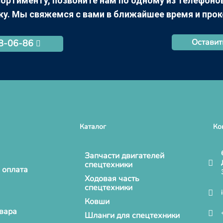
ортименту, позвоните нам по одному из телефонов +
ку. Мы свяжемся с вами в ближайшее время и про
Оставит
68-06-86
Каталог
Ко
Запчасти двигателей
спецтехники
 оплата
Ходовая часть
спецтехники
Ковши
овара
Шланги для спецтехники