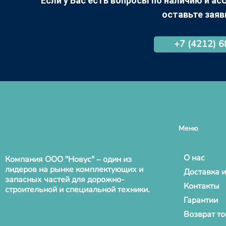
Если у Вас есть вопросы по наличию и асс
оставьте заяв
+7 (4212) 
Меню
О нас
Компания ООО "Новус" – один из
лидеров на рынке комплектующих и
Доставка и
запасных частей для дорожно-
Контакты
строительной и специальной техники.
Гарантии
Возврат т