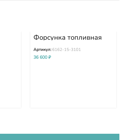
Форсунка топливная
6162-15-3101
Ги
X-
вен
Артикул:
6162-15-3101
PC
Арти
36 600
₽
16
PC
PC
PC
00