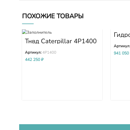
ПОХОЖИЕ ТОВАРЫ
Гидр
D275
Тнвд Caterpillar 4P1400
0034
Артикул
Артикул:
4P1400
941 050
442 250
₽