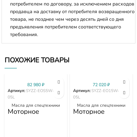
потребителем по договору, за исключением расходов
продавца на доставку от потребителя возвращенного
товара, не позднее чем через десять дней со дня
предъявления потребителем соответствующего
требования.
ПОХОЖИЕ ТОВАРЫ
82 980
₽
72 020
₽
Артикул:
SYZZ-EOS5W40-2
Артикул:
SYZZ-EO15W40-2
05L
05L
Масла для спецтехники
Масла для спецтехники
Моторное
Моторное
синтетическое
минеральное
масло EOS5W40,
масло EO15W40,
API CI-4, 205л
API CI-4, 205л