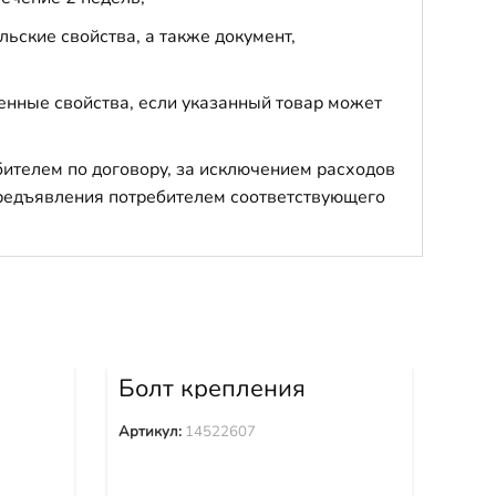
ьские свойства, а также документ,
енные свойства, если указанный товар может
бителем по договору, за исключением расходов
 предъявления потребителем соответствующего
Болт крепления
Ба
1
башмака 14522607
Артикул:
14522607
Арти