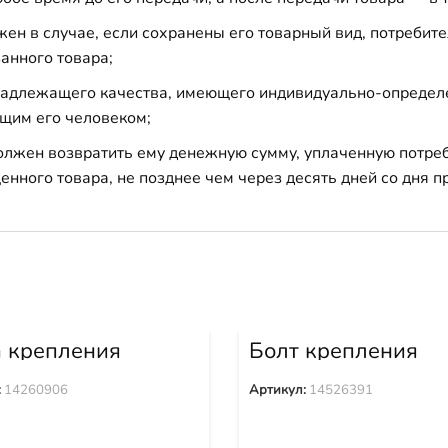
н в случае, если сохранены его товарный вид, потребител
анного товара;
 надлежащего качества, имеющего индивидуально-определ
щим его человеком;
должен возвратить ему денежную сумму, уплаченную потре
енного товара, не позднее чем через десять дней со дня
а крепления
Болт крепления
ака 14260906
башмака 1452639
:
14260906
Артикул:
14526391