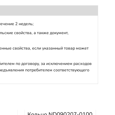
течение 2 недель;
ьские свойства, а также документ,
енные свойства, если указанный товар может
бителем по договору, за исключением расходов
 предъявления потребителем соответствующего
Кольцо ND090207-0100
Ко