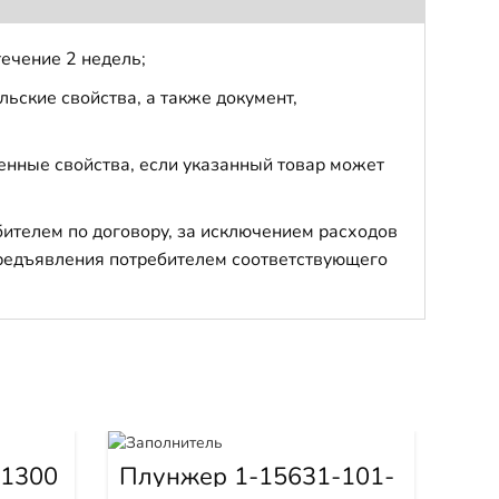
течение 2 недель;
ьские свойства, а также документ,
енные свойства, если указанный товар может
бителем по договору, за исключением расходов
 предъявления потребителем соответствующего
-1300
Плунжер 1-15631-101-
Kit
0
OH