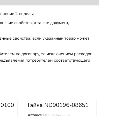
течение 2 недель;
ьские свойства, а также документ,
енные свойства, если указанный товар может
бителем по договору, за исключением расходов
 предъявления потребителем соответствующего
-0100
Гайка ND90196-08651
Де
00
Артикул:
ND90196-08651