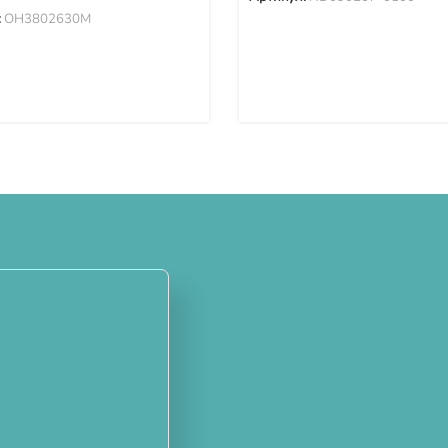
:
OH3802630M