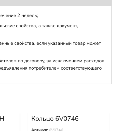
течение 2 недель;
ьские свойства, а также документ,
енные свойства, если указанный товар может
бителем по договору, за исключением расходов
 предъявления потребителем соответствующего
CH
Кольцо 6V0746
Ко
Артикул:
6V0746
Арти