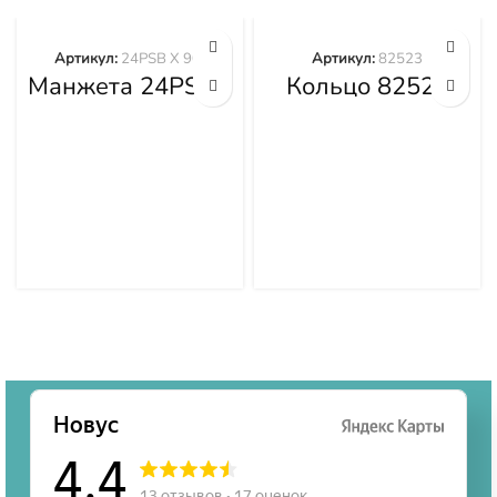
Артикул:
24PSB X 90"
Артикул:
82523
Манжета 24PSB
Кольцо 82523
X 90″