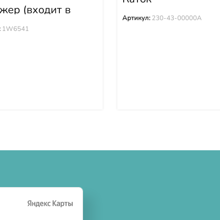
поддерживающий 
жер (входит в
43-00000A
39) 1W6541
Артикул:
230-43-00000A
:
1W6541