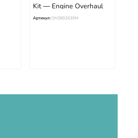
230-
Kit — Engine Overhaul
Де
OH3802630M
00
Артикул:
OH3802630M
Арти