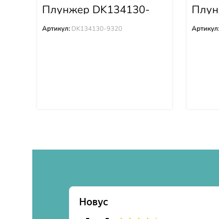
Плунжер DK134130-
Плун
9320
1W65
Артикул:
DK134130-9320
Артикул