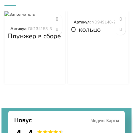
Артикул:
ND949140-2570
О-кольцо
Артикул:
DK134153-3520
ND949140-2570
Плунжер в сборе
DK134153-3520