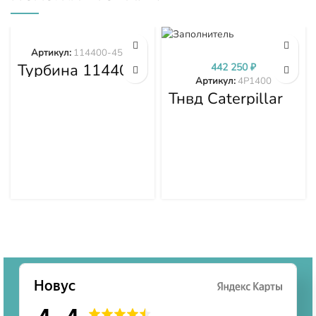
Артикул:
114400-4577
Турбина 114400-
442 250
₽
4577
Артикул:
4P1400
Тнвд Caterpillar
4P1400