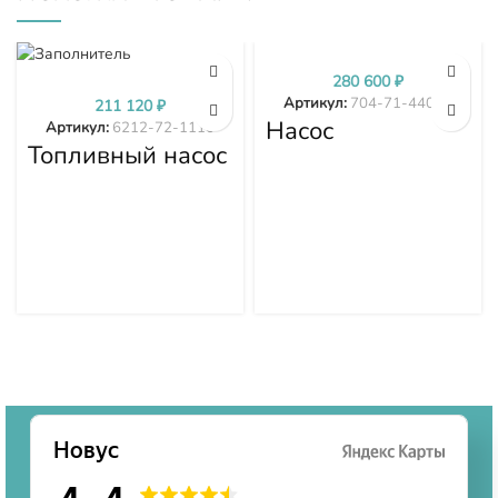
280 600
₽
Артикул:
704-71-44002
211 120
₽
Насос
Артикул:
6212-72-1110
трансмиссии
Топливный насос
D375A-1 D375A-
высокого
2 D375A-3 704-
давления (ТНВД)
71-44002
Komatsu
SDA6D140E-2
D275A-5D 6212-
72-1110