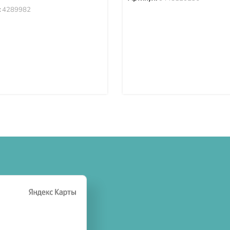
:
4289982