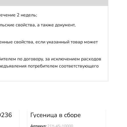
течение 2 недель;
ьские свойства, а также документ,
енные свойства, если указанный товар может
бителем по договору, за исключением расходов
 предъявления потребителем соответствующего
0236
Гусеница в сборе
Фо
Shantui (45звХ600мм)
21Y-45-10000
Артикул:
21Y-45-10000
Арти