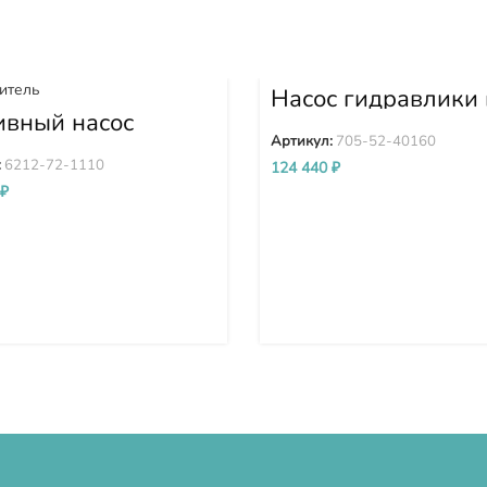
Насос гидравлики 
сборе D155A-3 D1
ивный насос
5 705-52-40160
кого давления
Артикул:
705-52-40160
Д) Komatsu
:
6212-72-1110
124 440
₽
D140E-2 D275A-
₽
212-72-1110