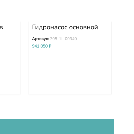
в
Гидронасос основной
55A-
D275A-5D 708-1L-
Ги
00340 7081L00340
вен
Артикул:
708-1L-00340
15
Арти
941 050
₽
D6
D6
00