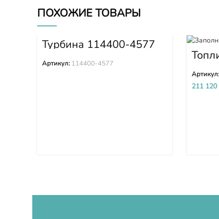
ПОХОЖИЕ ТОВАРЫ
Турбина 114400-4577
Топл
высо
Артикул:
114400-4577
(ТНВ
Артикул
SDA6
211 120
5D 6