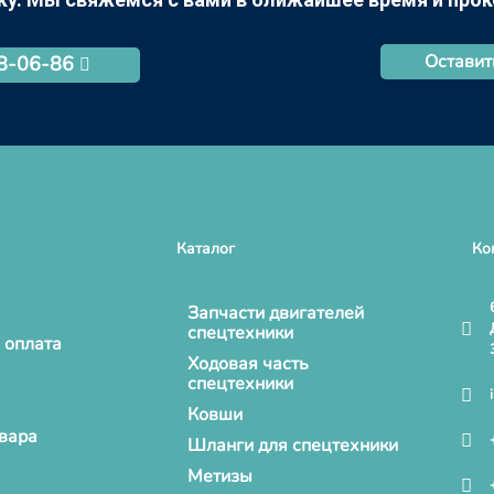
Оставит
68-06-86
Каталог
Ко
Запчасти двигателей
спецтехники
 оплата
Ходовая часть
спецтехники
Ковши
овара
Шланги для спецтехники
Метизы